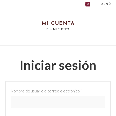
Ir
0
MENÚ
al
contenido
MI CUENTA
>
MI CUENTA
Iniciar sesión
Obligatorio
Nombre de usuario o correo electrónico
*